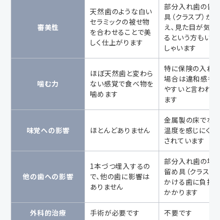
部分入れ歯の留
天然歯のような白い
具（クラスプ）が
セラミックの被せ物
審美性
え、見た目が気に
を合わせることで美
るという方もいら
しく仕上がります
しゃいます
特に保険の入れ
ほぼ天然歯と変わら
場合は違和感を
噛む力
ない感覚で食べ物を
やすいと言われて
噛めます
ます
金属製の床でない
味覚への影響
ほとんどありません
温度を感じにくい
されています
部分入れ歯の場合
1本づつ埋入するの
留め具（クラスプ
他の歯への影響
で、他の歯に影響は
かける歯に負担
ありません
かかります
外科的治療
手術が必要です
不要です