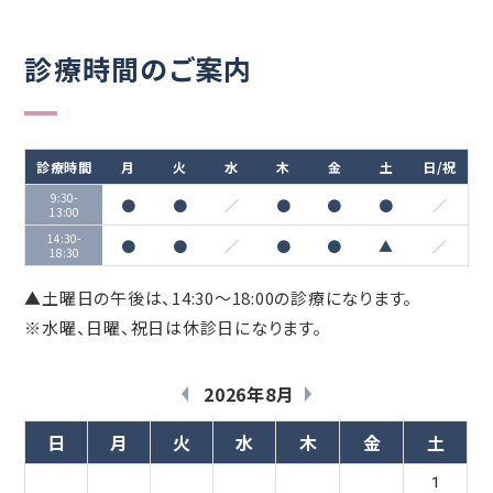
診療時間のご案内
診療時間
月
火
水
木
金
土
日/祝
9:30-
●
●
／
●
●
●
／
13:00
14:30-
●
●
／
●
●
▲
／
18:30
▲土曜日の午後は、14:30～18:00の診療になります。
※水曜、日曜、祝日は休診日になります。
«
»
2026年8月
日
月
火
水
木
金
土
1